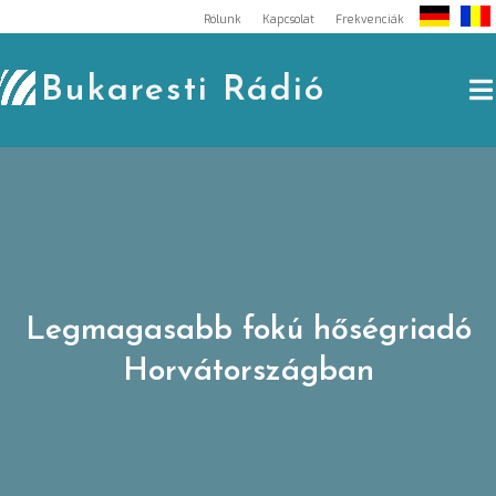
Skip
Rólunk
Kapcsolat
Frekvenciák
to
content
Bukaresti Rádió
Legmagasabb fokú hőségriadó
Horvátországban