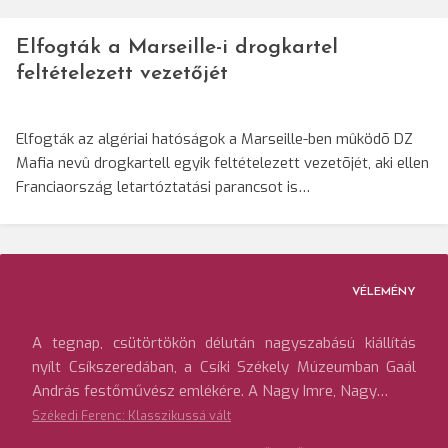
Elfogták a Marseille-i drogkartel
feltételezett vezetőjét
Elfogták az algériai hatóságok a Marseille-ben mûködõ DZ
Mafia nevû drogkartell egyik feltételezett vezetõjét, aki ellen
Franciaország letartóztatási parancsot is…
VÉLEMÉNY
A tegnap, csütörtökön délután nagyszabású kiállítás
nyílt Csíkszeredában, a Csíki Székely Múzeumban Gaál
András festőművész emlékére. A Nagy Imre, Nagy…
Székedi Ferenc: Klasszikussá vált