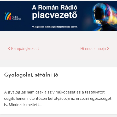
Bejegyzés
Kampánykezdet
Himnusz napja
navigáció
Gyalogolni, sétálni jó
A gyaloglás nem csak a szív működését és a testalkatot
segíti, hanem jelentősen befolyásolja az érzelmi egészséget
is. Mindezek mellett…