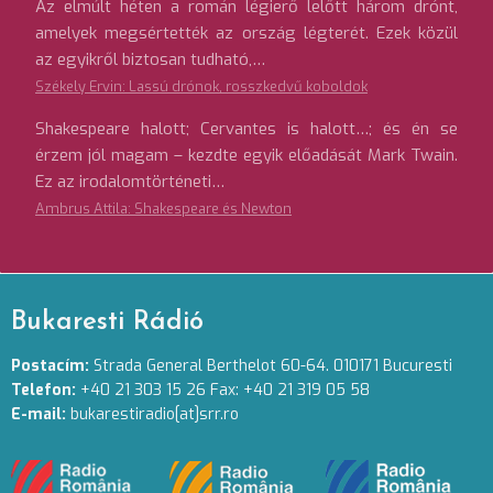
Az elmúlt héten a román légierő lelőtt három drónt,
amelyek megsértették az ország légterét. Ezek közül
az egyikről biztosan tudható,…
Székely Ervin: Lassú drónok, rosszkedvű koboldok
Shakespeare halott; Cervantes is halott…; és én se
érzem jól magam – kezdte egyik előadását Mark Twain.
Ez az irodalomtörténeti…
Ambrus Attila: Shakespeare és Newton
Bukaresti Rádió
Postacím:
Strada General Berthelot 60-64. 010171 Bucuresti
Telefon:
+40 21 303 15 26 Fax: +40 21 319 05 58
E-mail:
bukarestiradio[at]srr.ro