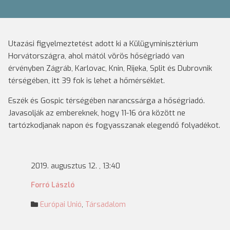
Utazási figyelmeztetést adott ki a Külügyminisztérium
Horvátországra, ahol mától vörös hőségriadó van
érvényben Zágráb, Karlovac, Knin, Rijeka, Split és Dubrovnik
térségében, itt 39 fok is lehet a hőmérséklet.
Eszék és Gospic térségében narancssárga a hőségriadó.
Javasolják az embereknek, hogy 11-16 óra között ne
tartózkodjanak napon és fogyasszanak elegendő folyadékot.
2019. augusztus 12. , 13:40
Forró László
Európai Unió
,
Társadalom