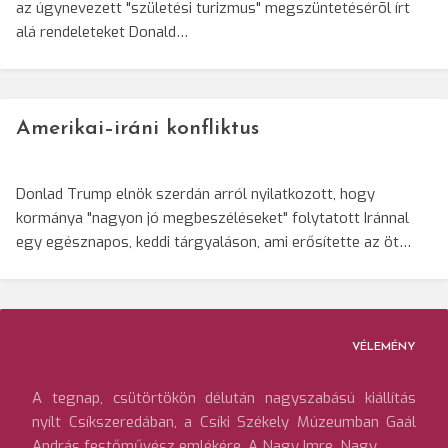
az úgynevezett "születési turizmus" megszüntetésérõl írt
alá rendeleteket Donald…
Amerikai–iráni konfliktus
Donlad Trump elnök szerdán arról nyilatkozott, hogy
kormánya "nagyon jó megbeszéléseket" folytatott Iránnal
egy egésznapos, keddi tárgyaláson, ami erősítette az öt…
VÉLEMÉNY
A tegnap, csütörtökön délután nagyszabású kiállítás
nyílt Csíkszeredában, a Csíki Székely Múzeumban Gaál
András festőművész emlékére. A Nagy Imre, Nagy…