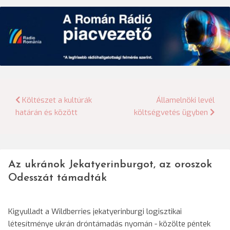
Bejegyzés
Költészet a kultúrák
Államelnöki levél
határán és között
költségvetés ügyben
navigáció
Az ukránok Jekatyerinburgot, az oroszok
Odesszát támadták
Kigyulladt a Wildberries jekatyerinburgi logisztikai
létesítménye ukrán dróntámadás nyomán - közölte péntek