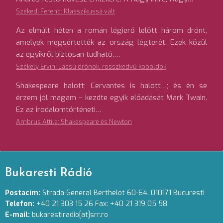
Székedi Ferenc: Klasszikussá vált
Az elmúlt héten a román légierő lelőtt három drónt,
amelyek megsértették az ország légterét. Ezek közül
az egyikről biztosan tudható,…
Székely Ervin: Lassú drónok, rosszkedvű koboldok
Shakespeare halott; Cervantes is halott…; és én se
érzem jól magam – kezdte egyik előadását Mark Twain.
Ez az irodalomtörténeti…
Ambrus Attila: Shakespeare és Newton
Bukaresti Rádió
Postacím:
Strada General Berthelot 60-64. 010171 Bucuresti
Telefon:
+40 21 303 15 26 Fax: +40 21 319 05 58
E-mail:
bukarestiradio[at]srr.ro