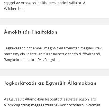
reggel az orosz online kiskereskedelmi vállalat. A
Wildberries…
Ámokfutás Thaiföldön
Legkevesebb hat ember meghalt és tizenöten megsérültek,
mert egy diák pénteken tüzet nyitott a thaiföldi fõvárostól,
Bangkoktól északra fekvõ egyik…
Jogkorlátozás az Egyesült Államokban
Az Egyesült Államokban biztosított születési jogon járó
állampolgárság megszerzésének korlátozásáról, valamint