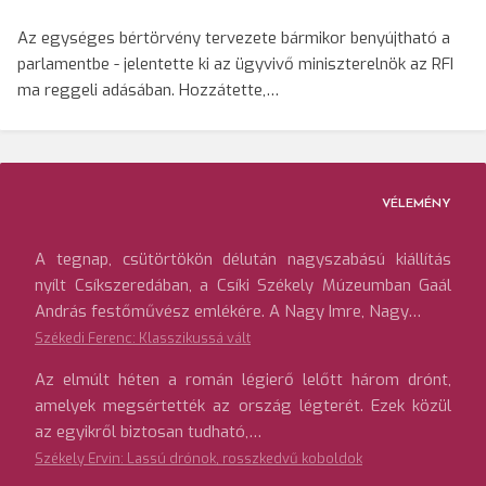
Az egységes bértörvény tervezete bármikor benyújtható a
parlamentbe - jelentette ki az ügyvivő miniszterelnök az RFI
ma reggeli adásában. Hozzátette,…
VÉLEMÉNY
A tegnap, csütörtökön délután nagyszabású kiállítás
nyílt Csíkszeredában, a Csíki Székely Múzeumban Gaál
András festőművész emlékére. A Nagy Imre, Nagy…
Székedi Ferenc: Klasszikussá vált
Az elmúlt héten a román légierő lelőtt három drónt,
amelyek megsértették az ország légterét. Ezek közül
az egyikről biztosan tudható,…
Székely Ervin: Lassú drónok, rosszkedvű koboldok