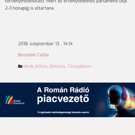
törvénymódosítást, mert az érvénytelenítés parlamenti útja
2-3 hónapig is eltartana.
2018. szeptember 13. , 14:14
Benedek Csilla
Hírek
,
Itthon
,
Oktatás
,
Társadalom