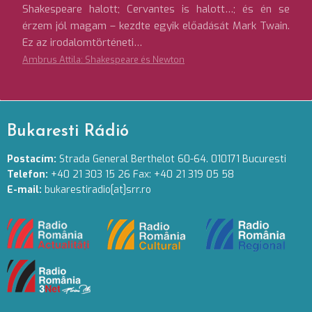
Shakespeare halott; Cervantes is halott…; és én se
érzem jól magam – kezdte egyik előadását Mark Twain.
Ez az irodalomtörténeti…
Ambrus Attila: Shakespeare és Newton
Bukaresti Rádió
Postacím:
Strada General Berthelot 60-64. 010171 Bucuresti
Telefon:
+40 21 303 15 26 Fax: +40 21 319 05 58
E-mail:
bukarestiradio[at]srr.ro