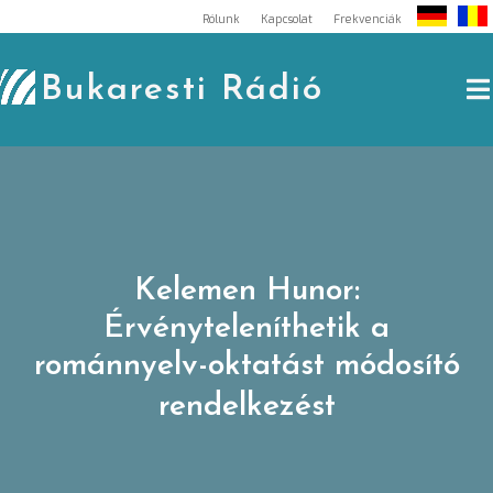
Skip
Rólunk
Kapcsolat
Frekvenciák
to
content
Bukaresti Rádió
Kelemen Hunor:
Érvényteleníthetik a
románnyelv-oktatást módosító
rendelkezést