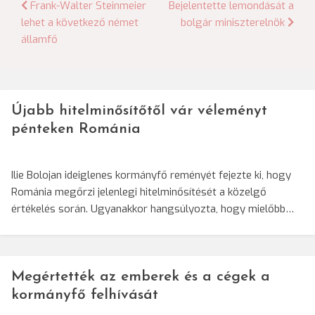
Bejegyzés
Frank-Walter Steinmeier
Bejelentette lemondását a
lehet a következő német
bolgár miniszterelnök
navigáció
államfő
Újabb hitelminősítőtől vár véleményt
pénteken Románia
Ilie Bolojan ideiglenes kormányfő reményét fejezte ki, hogy
Románia megőrzi jelenlegi hitelminősítését a közelgő
értékelés során. Ugyanakkor hangsúlyozta, hogy mielőbb…
Megértették az emberek és a cégek a
kormányfő felhívását