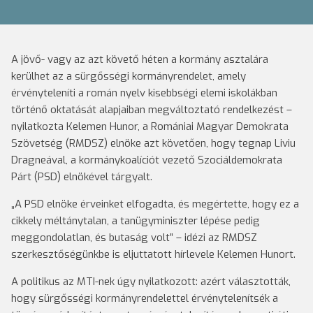
A jövő- vagy az azt követő héten a kormány asztalára
kerülhet az a sürgősségi kormányrendelet, amely
érvényteleníti a román nyelv kisebbségi elemi iskolákban
történő oktatását alapjaiban megváltoztató rendelkezést –
nyilatkozta Kelemen Hunor, a Romániai Magyar Demokrata
Szövetség (RMDSZ) elnöke azt követően, hogy tegnap Liviu
Dragneával, a kormánykoalíciót vezető Szociáldemokrata
Párt (PSD) elnökével tárgyalt.
„A PSD elnöke érveinket elfogadta, és megértette, hogy ez a
cikkely méltánytalan, a tanügyminiszter lépése pedig
meggondolatlan, és butaság volt” – idézi az RMDSZ
szerkesztőségünkbe is eljuttatott hírlevele Kelemen Hunort.
A politikus az MTI-nek úgy nyilatkozott: azért választották,
hogy sürgősségi kormányrendelettel érvénytelenítsék a