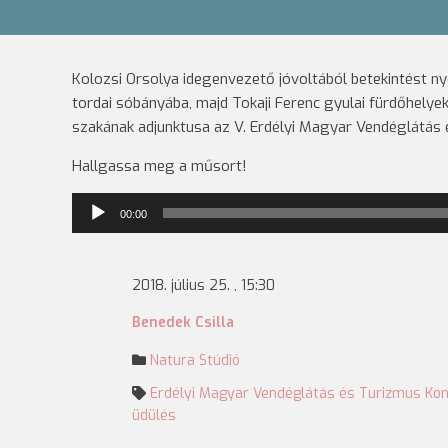
Kolozsi Orsolya idegenvezető jóvoltából betekintést n
tordai sóbányába, majd Tokaji Ferenc gyulai fürdőhely
szakának adjunktusa az V. Erdélyi Magyar Vendéglátás 
Hallgassa meg a műsort!
Audió
00:00
lejátszó
2018. július 25. , 15:30
Benedek Csilla
Natura Stúdió
Erdélyi Magyar Vendéglátás és Turizmus Kon
üdülés