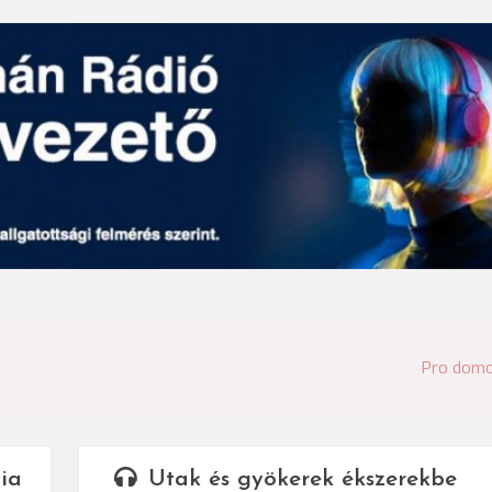
Pro dom
cia
Utak és gyökerek ékszerekbe