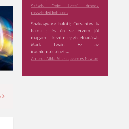
Székely Ervin: Lassú drónok,
rosszkedvű koboldok
Shakespeare halott; Cervantes is
halott…; és én se érzem jól
magam – kezdte egyik előadását
Mark Twain. Ez az
irodalomtörténeti…
Ambrus Attila: Shakespeare és Newton
o