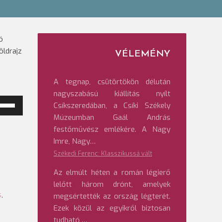
ó
öldrajz
VÉLEMÉNY
A tegnap, csütörtökön délután
nagyszabású kiállítás nyílt
Csíkszeredában, a Csíki Székely
ngerő
Múzeumban Gaál András
veléséhez,
festőművész emlékére. A Nagy
etőleg
Imre, Nagy…
ökkentéséhez
Székedi Ferenc: Klasszikussá vált
Az elmúlt héten a román légierő
/Le
lelőtt három drónt, amelyek
lentyűket
s
,
megsértették az ország légterét.
l
Ezek közül az egyikről biztosan
ználni.
tudható,…