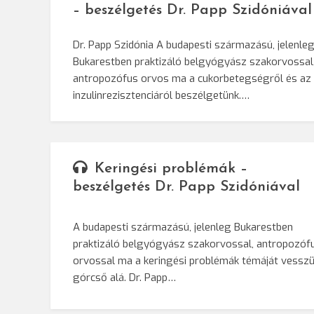
– beszélgetés Dr. Papp Szidóniával
Dr. Papp Szidónia A budapesti származású, jelenle
Bukarestben praktizáló belgyógyász szakorvossal
antropozófus orvos ma a cukorbetegségről és az
inzulinrezisztenciáról beszélgetünk.…
Keringési problémák –
beszélgetés Dr. Papp Szidóniával
A budapesti származású, jelenleg Bukarestben
praktizáló belgyógyász szakorvossal, antropozóf
orvossal ma a keringési problémák témáját vessz
górcső alá. Dr. Papp…