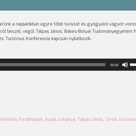
yerünk a napjainkban egyre több turistát és gyógyulni vágyót vonz
ekről beszél, végül Talpas János, Babes-Bolyai Tudományegyetem f
és Turizmus Konferencia kapcsán nyilatkozik.
A
00:00
ha
nö
ill
cs
a
Fel
bil
ferencia
,
fürdőhelyek
,
Gyula
,
sóbánya
,
Talpas János
,
Torda
,
turizmu
kel
has