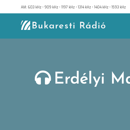
Skip
AM: 603 kHz • 909 kHz • 1197 kHz • 1314 kHz • 1404 kHz • 1593 kHz
to
content
Bukaresti Rádió
Erdélyi M