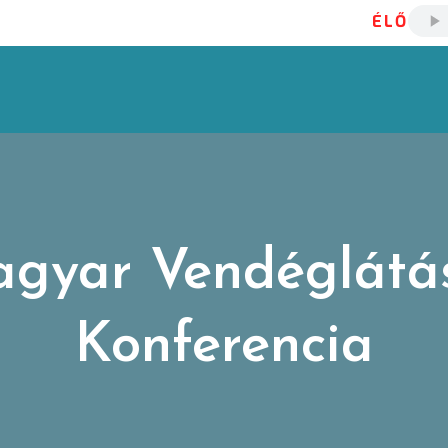
ÉLŐ
agyar Vendéglátás
Konferencia