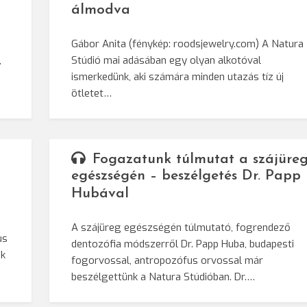
álmodva
g
Gábor Anita (fénykép: roodsjewelry.com) A Natura
,
Stúdió mai adásában egy olyan alkotóval
ismerkedünk, aki számára minden utazás tíz új
ötletet…
Fogazatunk túlmutat a szájüre
egészségén – beszélgetés Dr. Papp
Hubával
A szájüreg egészségén túlmutató, fogrendező
us
dentozófia módszerről Dr. Papp Huba, budapesti
ük
fogorvossal, antropozófus orvossal már
beszélgettünk a Natura Stúdióban. Dr.…