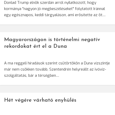
Donlad Trump elnök szerdán arról nyilatkozott, hogy
kormánya "nagyon jó megbeszéléseket" folytatott Iránnal
egy egésznapos, keddi tárgyaláson, ami erősítette az öt…
Magyarországon is történelmi negatív
rekordokat ért el a Duna
A ma reggeli híradások szerint csütörtökön a Duna vízszintje
már nem csökken tovább, Szentendrén helyreállt az ivóvíz-
szolgáltatás, bár a térségben…
Hét végére várható enyhülés