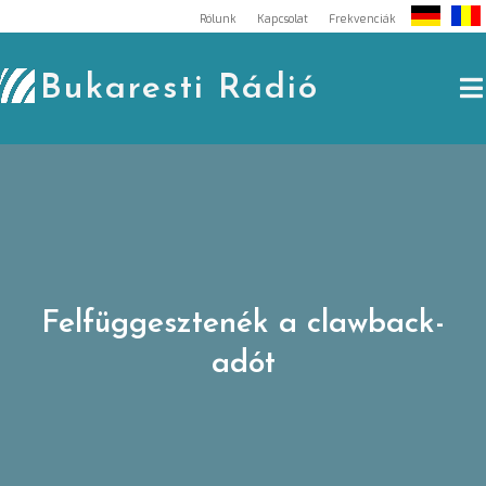
Skip
Rólunk
Kapcsolat
Frekvenciák
to
content
Bukaresti Rádió
Felfüggesztenék a clawback-
adót