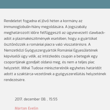
Rendeletet fogadna el jövő héten a kormány az
immunoglobulin-hiány megoldására.
A jogszabály
meghatározott időre felfüggeszti az úgynevezett clawback-
adót a plazmakészítmények esetében, hogy a gyártókat
ösztönözzék a romániai piacra való visszatérésre. A
Nemzetközi Gyógyszergyártók Romániai Egyesületének
képviselői úgy vélik, az intézkedés csupán a betegek egy
csoportjának gondjait oldaná meg, és nem a teljes piac
helyzetét. Mihai Tudose miniszterelnök egyhetes határidőt
adott a szaktárca-vezetőnek a gyógyszerellátás helyzetének
rendezésére.
2017. december 08. , 15:55
Márton Evelin