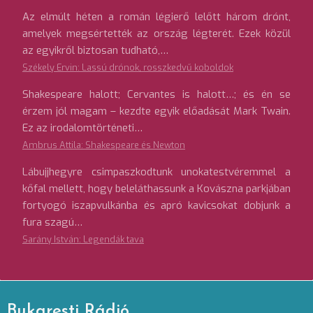
Az elmúlt héten a román légierő lelőtt három drónt,
amelyek megsértették az ország légterét. Ezek közül
az egyikről biztosan tudható,…
Székely Ervin: Lassú drónok, rosszkedvű koboldok
Shakespeare halott; Cervantes is halott…; és én se
érzem jól magam – kezdte egyik előadását Mark Twain.
Ez az irodalomtörténeti…
Ambrus Attila: Shakespeare és Newton
Lábujjhegyre csimpaszkodtunk unokatestvéremmel a
kőfal mellett, hogy beleláthassunk a Kovászna parkjában
fortyogó iszapvulkánba és apró kavicsokat dobjunk a
fura szagú…
Sarány István: Legendák tava
Bukaresti Rádió