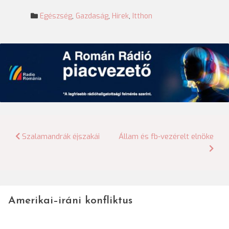
Egészség
,
Gazdaság
,
Hírek
,
Itthon
Bejegyzés
Szalamandrák éjszakái
Állam és fb-vezérelt elnöke
navigáció
Amerikai–iráni konfliktus