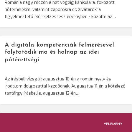
Románia nagy részén a hét végéig kánikulára, fokozott
hőterhelésre, valamint záporokra és zivatarokra
figyelmeztető előrejelzés lesz érvényben - közölte az…
A digitális kompetenciák felmérésével
folytatódik ma és holnap az idei
pótérettségi
Az írásbeli vizsgák augusztus 10-én a román nyelv és
irodalom dolgozattal kezdődnek. Augusztus 11-én a kötelező
tantárgy írásbelije, augusztus 12-én…
VÉLEMÉNY