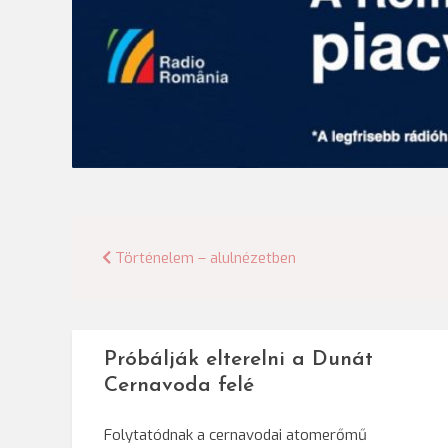
Bejegyzés
Történelem – alulnézetben
navigáció
Próbálják elterelni a Dunát
Cernavoda felé
Folytatódnak a cernavodai atomerőmű