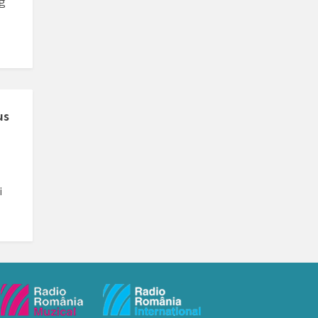
ág
us
i