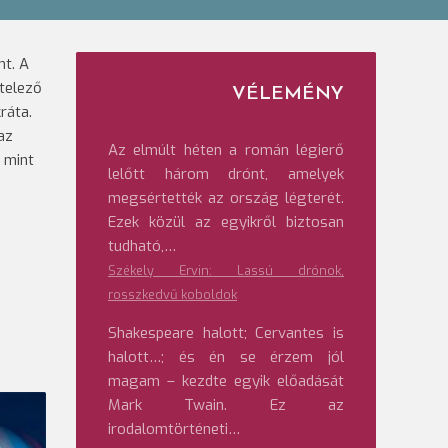
nt. A
telező
VÉLEMÉNY
ráta.
az
Az elmúlt héten a román légierő
 mint
lelőtt három drónt, amelyek
megsértették az ország légterét.
Ezek közül az egyikről biztosan
tudható,…
Székely Ervin: Lassú drónok,
rosszkedvű koboldok
Shakespeare halott; Cervantes is
halott…; és én se érzem jól
magam – kezdte egyik előadását
Mark Twain. Ez az
irodalomtörténeti…