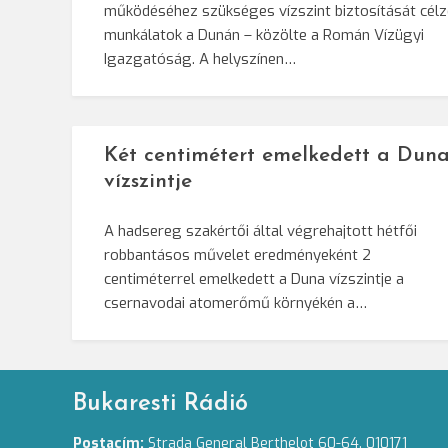
működéséhez szükséges vízszint biztosítását cél
munkálatok a Dunán – közölte a Román Vízügyi
Igazgatóság. A helyszínen…
Két centimétert emelkedett a Dun
vízszintje
A hadsereg szakértői által végrehajtott hétfői
robbantásos művelet eredményeként 2
centiméterrel emelkedett a Duna vízszintje a
csernavodai atomerőmű környékén a…
Bukaresti Rádió
Postacím:
Strada General Berthelot 60-64. 010171