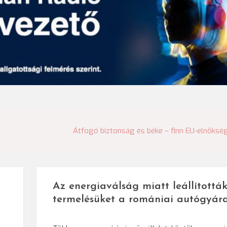
Átfogó biztonság és béke – finn EU-elnöksé
Az energiaválság miatt leállítottá
termelésüket a romániai autógyár