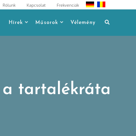
Rólunk
Kapcsolat
Frekvenciák
Hírek
Műsorok
Vélemény
a tartalékráta