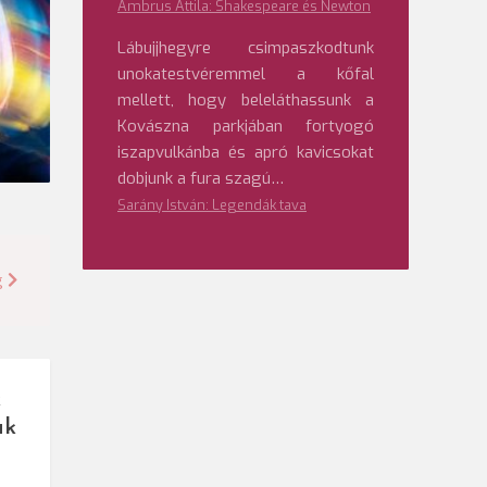
Ambrus Attila: Shakespeare és Newton
Lábujjhegyre csimpaszkodtunk
unokatestvéremmel a kőfal
mellett, hogy beleláthassunk a
Kovászna parkjában fortyogó
iszapvulkánba és apró kavicsokat
dobjunk a fura szagú…
Sarány István: Legendák tava
g
k
ak