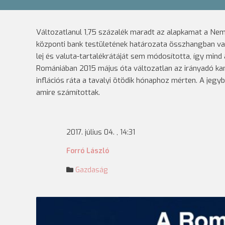
Változatlanul 1,75 százalék maradt az alapkamat a Nem
központi bank testületének határozata összhangban v
lej és valuta-tartalékrátáját sem módosította, így mind 
Romániában 2015 május óta változatlan az irányadó kam
inflációs ráta a tavalyi ötödik hónaphoz mérten. A jeg
amire számítottak.
2017. július 04. , 14:31
Forró László
Gazdaság