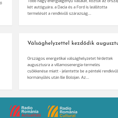
Több nagy energiaigényű vállalat, köztük az orsz
zó
két autógyára, a Dacia és a Ford is leállította
termelését a rendkívüli szárazság…
a
Válsághelyzettel kezdődik auguszt
Országos energetikai válsághelyzetet hirdettek
augusztusra a villamosenergia-termelés
csökkenése miatt - jelentette be a pénteki rendkívül
kormányülés után Ilie Bolojan. Az…