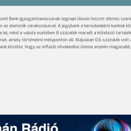
zeti Bank igazgatótanácsának tegnapi ülésén hozott döntés szeri
an az elemzők várakozásával.
A jegybank a kereskedelmi bankok kö
a lej, mind a valuta esetében 8 százalék maradt a kötelező tartalék
at, amely történelmi mélyponton áll. Májusban 0,6 százalék volt 
ybank közölte, hogy az infláció növekedési üteme enyhén magasabb,