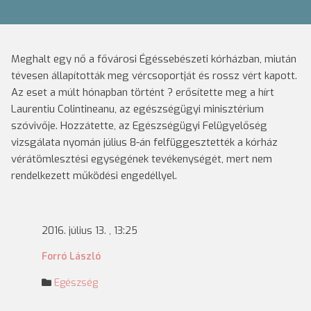
Meghalt egy nő a fővárosi Égéssebészeti kórházban, miután
tévesen állapították meg vércsoportját és rossz vért kapott.
Az eset a múlt hónapban történt ? erősítette meg a hírt
Laurentiu Colintineanu, az egészségügyi minisztérium
szóvivője.
Hozzátette, az Egészségügyi Felügyelőség
vizsgálata nyomán július 8-án felfüggesztették a kórház
vérátömlesztési egységének tevékenységét, mert nem
rendelkezett működési engedéllyel.
2016. július 13. , 13:25
Forró László
Egészség