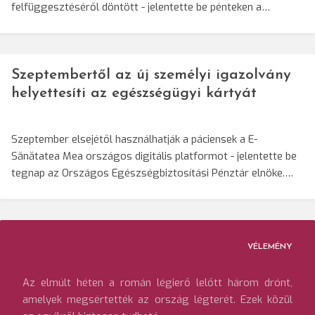
felfüggesztéséről döntött - jelentette be pénteken a…
Szeptembertől az új személyi igazolvány
helyettesíti az egészségügyi kártyát
Szeptember elsejétől használhatják a páciensek a E-
Sănătatea Mea országos digitális platformot - jelentette be
tegnap az Országos Egészségbiztosítási Pénztár elnöke.…
VÉLEMÉNY
Az elmúlt héten a román légierő lelőtt három drónt,
amelyek megsértették az ország légterét. Ezek közül