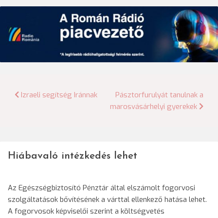
Bejegyzés
Izraeli segítség Iránnak
Pásztorfurulyát tanulnak a
marosvásárhelyi gyerekek
navigáció
Hiábavaló intézkedés lehet
Az Egészségbiztosító Pénztár által elszámolt fogorvosi
szolgáltatások bővítésének a várttal ellenkező hatása lehet.
A fogorvosok képviselői szerint a költségvetés