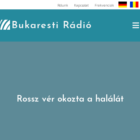
Skip
Rólunk
Kapcsolat
Frekvenciák
to
content
Bukaresti Rádió
Rossz vér okozta a halálát