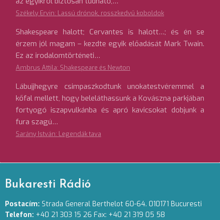
az egyikről biztosan tudható,…
Székely Ervin: Lassú drónok, rosszkedvű koboldok
Shakespeare halott; Cervantes is halott…; és én se
érzem jól magam – kezdte egyik előadását Mark Twain.
Ez az irodalomtörténeti…
Ambrus Attila: Shakespeare és Newton
Lábujjhegyre csimpaszkodtunk unokatestvéremmel a
kőfal mellett, hogy beleláthassunk a Kovászna parkjában
fortyogó iszapvulkánba és apró kavicsokat dobjunk a
fura szagú…
Sarány István: Legendák tava
Bukaresti Rádió
Postacím:
Strada General Berthelot 60-64. 010171 Bucuresti
Telefon:
+40 21 303 15 26 Fax: +40 21 319 05 58