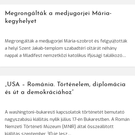
Megrongálták a medjugorjei Mária-
kegyhelyet
Megrongálták a medjugorjei Mária-szobrot és felgyújtották
a helyi Szent Jakab-templom szabadtéri oltárát néhány
nappal a Mladifest nemzetközi katolikus ifjúsági találkozó…
„USA – Románia. Történelem, diplomácia
és út a demokráciához”
A washingtoni–bukaresti kapcsolatok történetét bemutató
nagyszabású kiállítás nyílik július 17-én Bukarestben. A Román
Nemzeti Történeti Múzeum (MNIR) által összeállított
kiállítás szeptember 30-ig lesz…