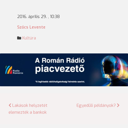
2016. április 29. , 10:38
Szőcs Levente
Kultúra
Bejegyzés
Lakások helyzetét
Egyedüli példányok?
elemezték a bankok
navigáció