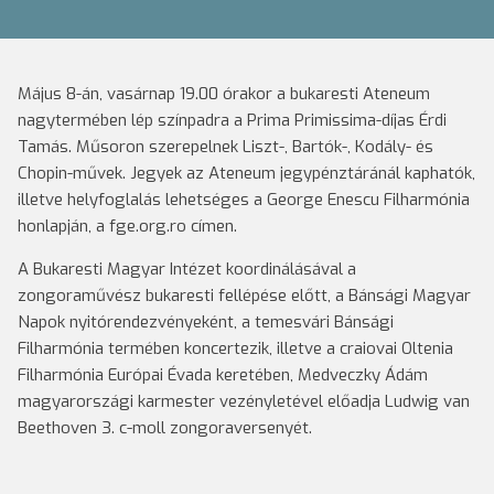
Május 8-án, vasárnap 19.00 órakor a bukaresti Ateneum
nagytermében lép színpadra a Prima Primissima-díjas Érdi
Tamás. Műsoron szerepelnek Liszt-, Bartók-, Kodály- és
Chopin-művek. Jegyek az Ateneum jegypénztáránál kaphatók,
illetve helyfoglalás lehetséges a George Enescu Filharmónia
honlapján, a fge.org.ro címen.
A Bukaresti Magyar Intézet koordinálásával a
zongoraművész bukaresti fellépése előtt, a Bánsági Magyar
Napok nyitórendezvényeként, a temesvári Bánsági
Filharmónia termében koncertezik, illetve a craiovai Oltenia
Filharmónia Európai Évada keretében, Medveczky Ádám
magyarországi karmester vezényletével előadja Ludwig van
Beethoven 3. c-moll zongoraversenyét.