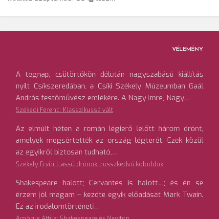
VÉLEMÉNY
A tegnap, csütörtökön délután nagyszabású kiállítás
nyílt Csíkszeredában, a Csíki Székely Múzeumban Gaál
András festőművész emlékére. A Nagy Imre, Nagy…
Székedi Ferenc: Klasszikussá vált
Az elmúlt héten a román légierő lelőtt három drónt,
amelyek megsértették az ország légterét. Ezek közül
az egyikről biztosan tudható,…
Székely Ervin: Lassú drónok, rosszkedvű koboldok
Shakespeare halott; Cervantes is halott…; és én se
érzem jól magam – kezdte egyik előadását Mark Twain.
Ez az irodalomtörténeti…
Ambrus Attila: Shakespeare és Newton