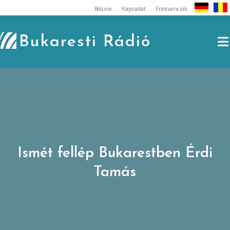
Skip
Rólunk
Kapcsolat
Frekvenciák
to
content
Bukaresti Rádió
Ismét fellép Bukarestben Érdi
Tamás