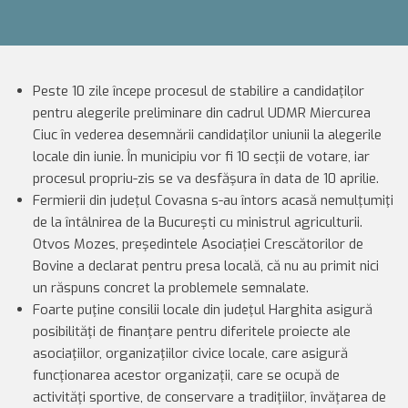
Peste 10 zile începe procesul de stabilire a candidaţilor
pentru alegerile preliminare din cadrul UDMR Miercurea
Ciuc în vederea desemnării candidaţilor uniunii la alegerile
locale din iunie. În municipiu vor fi 10 secţii de votare, iar
procesul propriu-zis se va desfăşura în data de 10 aprilie.
Fermierii din judeţul Covasna s-au întors acasă nemulţumiţi
de la întâlnirea de la Bucureşti cu ministrul agriculturii.
Otvos Mozes, preşedintele Asociaţiei Crescătorilor de
Bovine a declarat pentru presa locală, că nu au primit nici
un răspuns concret la problemele semnalate.
Foarte puţine consilii locale din judeţul Harghita asigură
posibilităţi de finanţare pentru diferitele proiecte ale
asociaţiilor, organizaţiilor civice locale, care asigură
funcţionarea acestor organizaţii, care se ocupă de
activităţi sportive, de conservare a tradiţiilor, învăţarea de