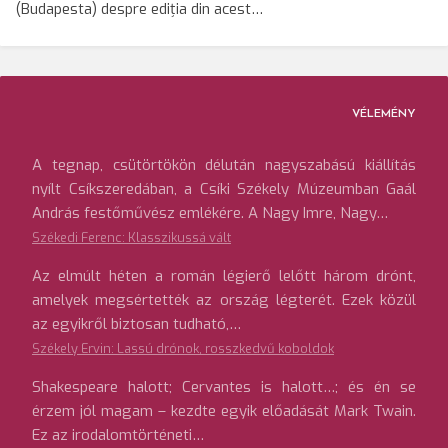
(Budapesta) despre ediția din acest…
VÉLEMÉNY
A tegnap, csütörtökön délután nagyszabású kiállítás
nyílt Csíkszeredában, a Csíki Székely Múzeumban Gaál
András festőművész emlékére. A Nagy Imre, Nagy…
Székedi Ferenc: Klasszikussá vált
Az elmúlt héten a román légierő lelőtt három drónt,
amelyek megsértették az ország légterét. Ezek közül
az egyikről biztosan tudható,…
Székely Ervin: Lassú drónok, rosszkedvű koboldok
Shakespeare halott; Cervantes is halott…; és én se
érzem jól magam – kezdte egyik előadását Mark Twain.
Ez az irodalomtörténeti…