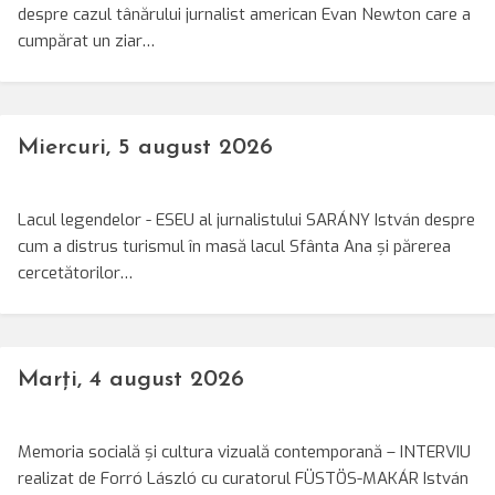
despre cazul tânărului jurnalist american Evan Newton care a
cumpărat un ziar…
Miercuri, 5 august 2026
Lacul legendelor - ESEU al jurnalistului SARÁNY István despre
cum a distrus turismul în masă lacul Sfânta Ana și părerea
cercetătorilor…
Marți, 4 august 2026
Memoria socială și cultura vizuală contemporană – INTERVIU
realizat de Forró László cu curatorul FÜSTÖS-MAKÁR István