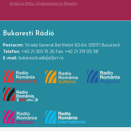
Ambrus Attila: Shakespeare és Newton
Bukaresti Rádió
Postacím:
Strada General Berthelot 60-64. 010171 Bucuresti
Telefon:
+40 21 303 15 26 Fax: +40 21 319 05 58
E-mail:
bukarestiradio[at]srr.ro