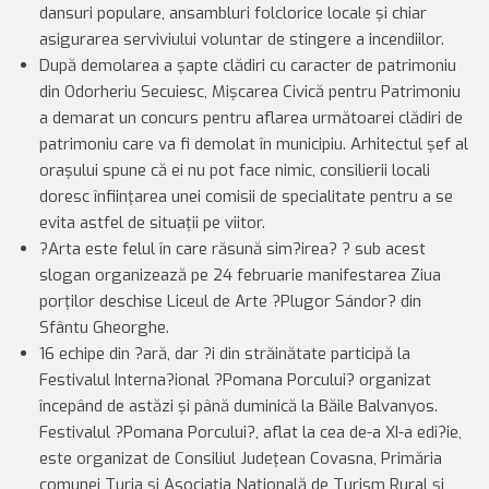
dansuri populare, ansambluri folclorice locale şi chiar
asigurarea serviviului voluntar de stingere a incendiilor.
După demolarea a şapte clădiri cu caracter de patrimoniu
din Odorheriu Secuiesc, Mişcarea Civică pentru Patrimoniu
a demarat un concurs pentru aflarea următoarei clădiri de
patrimoniu care va fi demolat în municipiu. Arhitectul şef al
oraşului spune că ei nu pot face nimic, consilierii locali
doresc înfiinţarea unei comisii de specialitate pentru a se
evita astfel de situaţii pe viitor.
?Arta este felul în care răsună sim?irea? ? sub acest
slogan organizează pe 24 februarie manifestarea Ziua
porţilor deschise Liceul de Arte ?Plugor Sándor? din
Sfântu Gheorghe.
16 echipe din ?ară, dar ?i din străinătate participă la
Festivalul Interna?ional ?Pomana Porcului? organizat
începând de astăzi şi până duminică la Băile Balvanyos.
Festivalul ?Pomana Porcului?, aflat la cea de-a XI-a edi?ie,
este organizat de Consiliul Judeţean Covasna, Primăria
comunei Turia şi Asociaţia Naţională de Turism Rural şi