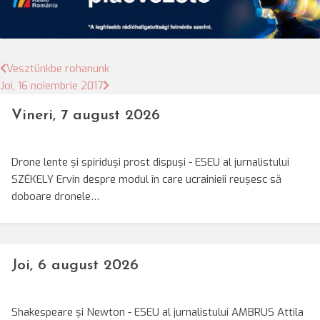
Bejegyzés
Vesztünkbe rohanunk
Joi, 16 noiembrie 2017
navigáció
Vineri, 7 august 2026
Drone lente și spiriduși prost dispuși - ESEU al jurnalistului
SZÉKELY Ervin despre modul în care ucrainieii reușesc să
doboare dronele…
Joi, 6 august 2026
Shakespeare și Newton - ESEU al jurnalistului AMBRUS Attila