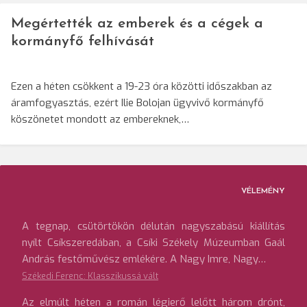
Megértették az emberek és a cégek a
kormányfő felhívását
Ezen a héten csökkent a 19-23 óra közötti időszakban az
áramfogyasztás, ezért Ilie Bolojan ügyvivő kormányfő
köszönetet mondott az embereknek,…
VÉLEMÉNY
A tegnap, csütörtökön délután nagyszabású kiállítás
nyílt Csíkszeredában, a Csíki Székely Múzeumban Gaál
András festőművész emlékére. A Nagy Imre, Nagy…
Székedi Ferenc: Klasszikussá vált
Az elmúlt héten a román légierő lelőtt három drónt,