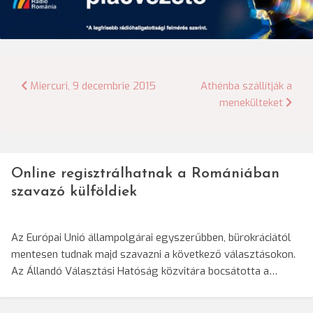
Bejegyzés
Miercuri, 9 decembrie 2015
Athénba szállítják a
menekülteket
navigáció
Online regisztrálhatnak a Romániában
szavazó külföldiek
Az Európai Unió állampolgárai egyszerűbben, bürokráciától
mentesen tudnak majd szavazni a következő választásokon.
Az Állandó Választási Hatóság közvitára bocsátotta a…