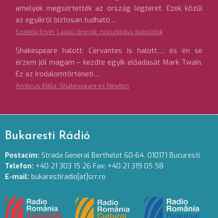
amelyek megsértették az ország légterét. Ezek közül
az egyikről biztosan tudható,…
Székely Ervin: Lassú drónok, rosszkedvű koboldok
Shakespeare halott; Cervantes is halott…; és én se
érzem jól magam – kezdte egyik előadását Mark Twain.
Ez az irodalomtörténeti…
Ambrus Attila: Shakespeare és Newton
Bukaresti Rádió
Postacím:
Strada General Berthelot 60-64. 010171 Bucuresti
Telefon:
+40 21 303 15 26 Fax: +40 21 319 05 58
E-mail:
bukarestiradio[at]srr.ro