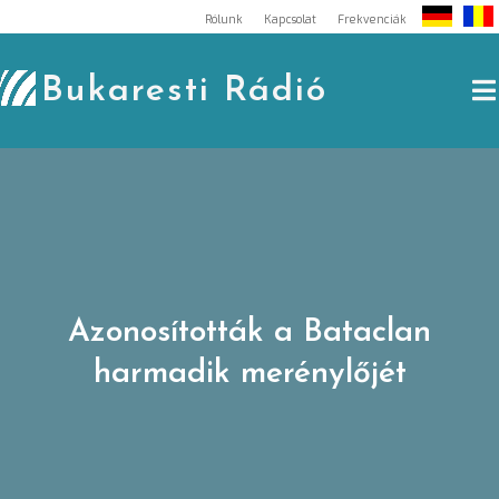
Skip
Rólunk
Kapcsolat
Frekvenciák
to
content
Bukaresti Rádió
Azonosították a Bataclan
harmadik merénylőjét