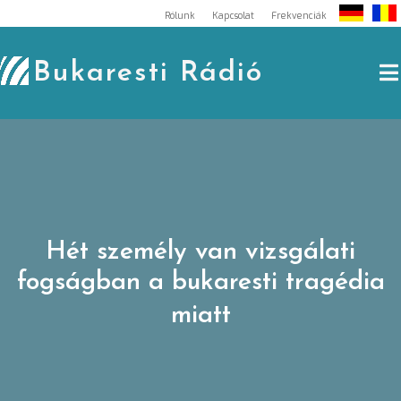
Skip
Rólunk
Kapcsolat
Frekvenciák
to
content
Bukaresti Rádió
Hét személy van vizsgálati
fogságban a bukaresti tragédia
miatt