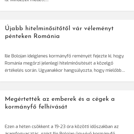
Újabb hitelminősítőtől vár véleményt
pénteken Románia
Ilie Bolojan ideiglenes kormányfő reményét fejezte ki, hogy
Románia megőrzi jelenlegi hitelminősítését a közelgő
értékelés során. Ugyanakkor hangsúlyozta, hogy mielőbb…
Megértették az emberek és a cégek a
kormányfő felhívását
Ezen a héten csökkent a 19-23 óra közötti időszakban az
áramfogyasztás, ezért Ilie Bolojan ügyvivő kormányfő