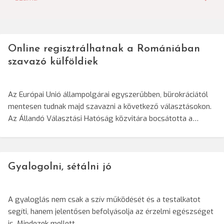
navigáció
Online regisztrálhatnak a Romániában
szavazó külföldiek
Az Európai Unió állampolgárai egyszerűbben, bürokráciától
mentesen tudnak majd szavazni a következő választásokon.
Az Állandó Választási Hatóság közvitára bocsátotta a…
Gyalogolni, sétálni jó
A gyaloglás nem csak a szív működését és a testalkatot
segíti, hanem jelentősen befolyásolja az érzelmi egészséget
is. Mindezek mellett…