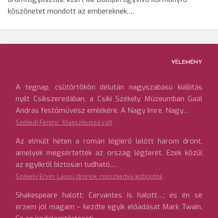
köszönetet mondott az embereknek,…
VÉLEMÉNY
A tegnap, csütörtökön délután nagyszabású kiállítás
nyílt Csíkszeredában, a Csíki Székely Múzeumban Gaál
András festőművész emlékére. A Nagy Imre, Nagy…
Székedi Ferenc: Klasszikussá vált
Az elmúlt héten a román légierő lelőtt három drónt,
amelyek megsértették az ország légterét. Ezek közül
az egyikről biztosan tudható,…
Székely Ervin: Lassú drónok, rosszkedvű koboldok
Shakespeare halott; Cervantes is halott…; és én se
érzem jól magam – kezdte egyik előadását Mark Twain.