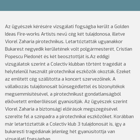
Az ügyészek kérésére vizsgálati fogságba került a Golden
Ideas Fire-works Artists nevű cég két tulajdonosa, illetve
Viorel Zaharia pirotechnikus. Letartóztatták ugyanakkor
Bukarest negyedik kerületének volt polgármesterét, Cristian
Popescu Piedonét és két beosztottját is.
Az eddigi
vizsgálatok szerint a Colectiv klubban történt tragédiát a
helytelenül használt pirotechnikai eszközök okozták. Ezeket
az említett cég szállította a koncert szervezőinek. A
vállalkozás tulajdonosait bűnsegédlettel és bizonyítékok
megsemmisítésével, a pirotechnikust gondatlanságból
elkövetett emberöléssel gyanúsítják. Az ügyészek szerint
Viorel Zaharia a biztonsági előírások megszegésével
szerelte fel a színpadra a pirotechnikai eszközöket. Korábban
már letartóztatták a Colectiv klub 3 tulajdonosát is, így a
bukaresti tragédiának jelenleg hét gyanúsítottja van
vizsgálati fogságban.