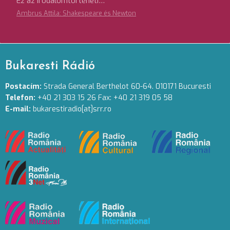
Ez az irodalomtörténeti…
Ambrus Attila: Shakespeare és Newton
Bukaresti Rádió
Postacím:
Strada General Berthelot 60-64. 010171 Bucuresti
Telefon:
+40 21 303 15 26 Fax: +40 21 319 05 58
E-mail:
bukarestiradio[at]srr.ro