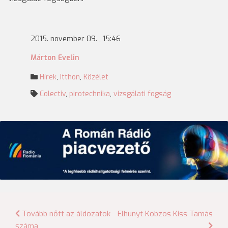
2015. november 09. , 15:46
Márton Evelin
Hírek
,
Itthon
,
Közélet
Colectiv
,
pirotechnika
,
vizsgálati fogság
Bejegyzés
Tovább nőtt az áldozatok
Elhunyt Kobzos Kiss Tamás
száma