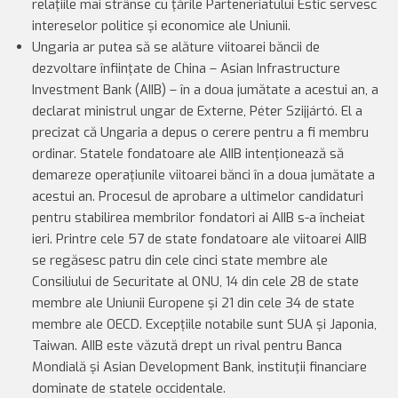
relaţiile mai strânse cu ţările Parteneriatului Estic servesc
intereselor politice şi economice ale Uniunii.
Ungaria ar putea să se alăture viitoarei băncii de
dezvoltare înfiinţate de China – Asian Infrastructure
Investment Bank (AIIB) – în a doua jumătate a acestui an, a
declarat ministrul ungar de Externe, Péter Szijjártó. El a
precizat că Ungaria a depus o cerere pentru a fi membru
ordinar. Statele fondatoare ale AIIB intenţionează să
demareze operaţiunile viitoarei bănci în a doua jumătate a
acestui an. Procesul de aprobare a ultimelor candidaturi
pentru stabilirea membrilor fondatori ai AIIB s-a încheiat
ieri. Printre cele 57 de state fondatoare ale viitoarei AIIB
se regăsesc patru din cele cinci state membre ale
Consiliului de Securitate al ONU, 14 din cele 28 de state
membre ale Uniunii Europene şi 21 din cele 34 de state
membre ale OECD. Excepţiile notabile sunt SUA şi Japonia,
Taiwan. AIIB este văzută drept un rival pentru Banca
Mondială şi Asian Development Bank, instituţii financiare
dominate de statele occidentale.