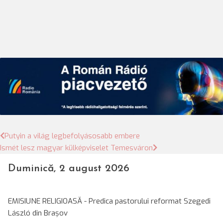
Bejegyzés
Putyin a világ legbefolyásosabb embere
Ismét lesz magyar külképviselet Temesváron
navigáció
Duminică, 2 august 2026
EMISIUNE RELIGIOASĂ - Predica pastorului reformat Szegedi
László din Brașov