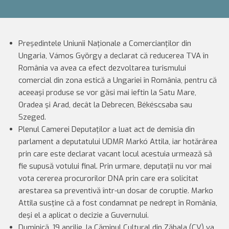
Preşedintele Uniunii Naţionale a Comercianţilor din
Ungaria, Vámos György a declarat că reducerea TVA în
România va avea ca efect dezvoltarea turismului
comercial din zona estică a Ungariei în România, pentru că
aceeaşi produse se vor găsi mai ieftin la Satu Mare,
Oradea şi Arad, decât la Debrecen, Békéscsaba sau
Szeged.
Plenul Camerei Deputaţilor a luat act de demisia din
parlament a deputatului UDMR Markó Attila, iar hotărârea
prin care este declarat vacant locul acestuia urmează să
fie supusă votului final. Prin urmare, deputaţii nu vor mai
vota cererea procurorilor DNA prin care era solicitat
arestarea sa preventivă într-un dosar de coruptie. Marko
Attila susţine că a fost condamnat pe nedrept în România,
deşi el a aplicat o decizie a Guvernului.
Duminică, 19 aprilie, la Căminul Cultural din Zăbala (CV) va