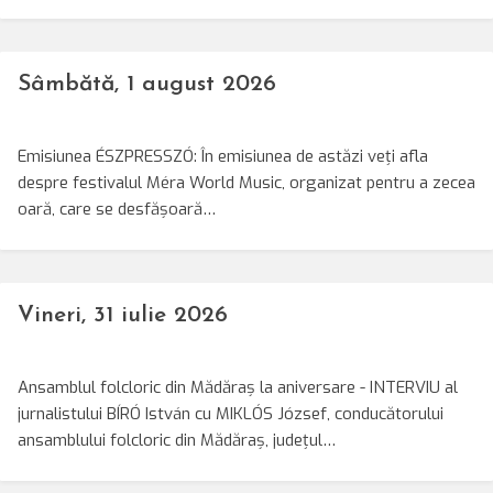
Sâmbătă, 1 august 2026
Emisiunea ÉSZPRESSZÓ: În emisiunea de astăzi veți afla
despre festivalul Méra World Music, organizat pentru a zecea
oară, care se desfășoară…
Vineri, 31 iulie 2026
Ansamblul folcloric din Mădăraș la aniversare - INTERVIU al
jurnalistului BÍRÓ István cu MIKLÓS József, conducătorului
ansamblului folcloric din Mădăraș, județul…