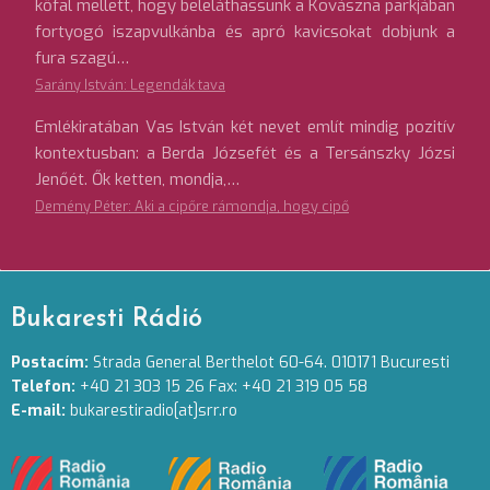
kőfal mellett, hogy beleláthassunk a Kovászna parkjában
fortyogó iszapvulkánba és apró kavicsokat dobjunk a
fura szagú…
Sarány István: Legendák tava
Emlékiratában Vas István két nevet említ mindig pozitív
kontextusban: a Berda Józsefét és a Tersánszky Józsi
Jenőét. Ők ketten, mondja,…
Demény Péter: Aki a cipőre rámondja, hogy cipő
Bukaresti Rádió
Postacím:
Strada General Berthelot 60-64. 010171 Bucuresti
Telefon:
+40 21 303 15 26 Fax: +40 21 319 05 58
E-mail:
bukarestiradio[at]srr.ro