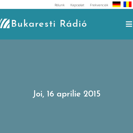
Skip
Rólunk
Kapcsolat
Frekvenciák
to
content
Bukaresti Rádió
Joi, 16 aprilie 2015