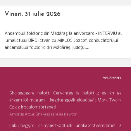
Vineri, 31 iulie 2026
Ansamblul folcloric din Mădăraș la aniversare - INTERVIU al
jurnalistului BÍRÓ István cu MIKLÓS József, conducătorului
ansamblului folcloric din Mădăraș, județul…
VÉLEMÉNY
Shakespeare halott; Cervantes is halott…; és én se
érzem jól magam – kezdte egyik előadását Mark Twain.
Ez az irodalomtörténeti…
Ambrus Attila: Shakespeare és Newton
Lábujjhegyre csimpaszkodtunk unokatestvéremmel a