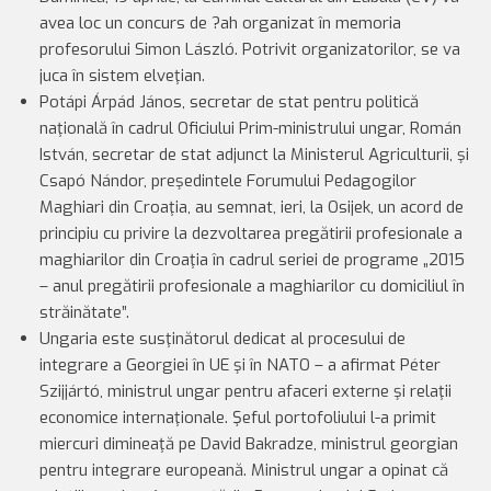
avea loc un concurs de ?ah organizat în memoria
profesorului Simon László. Potrivit organizatorilor, se va
juca în sistem elveţian.
Potápi Árpád János, secretar de stat pentru politică
naţională în cadrul Oficiului Prim-ministrului ungar, Román
István, secretar de stat adjunct la Ministerul Agriculturii, şi
Csapó Nándor, preşedintele Forumului Pedagogilor
Maghiari din Croaţia, au semnat, ieri, la Osijek, un acord de
principiu cu privire la dezvoltarea pregătirii profesionale a
maghiarilor din Croaţia în cadrul seriei de programe „2015
– anul pregătirii profesionale a maghiarilor cu domiciliul în
străinătate”.
Ungaria este susţinătorul dedicat al procesului de
integrare a Georgiei în UE şi în NATO – a afirmat Péter
Szijjártó, ministrul ungar pentru afaceri externe şi relaţii
economice internaţionale. Şeful portofoliului l-a primit
miercuri dimineaţă pe David Bakradze, ministrul georgian
pentru integrare europeană. Ministrul ungar a opinat că