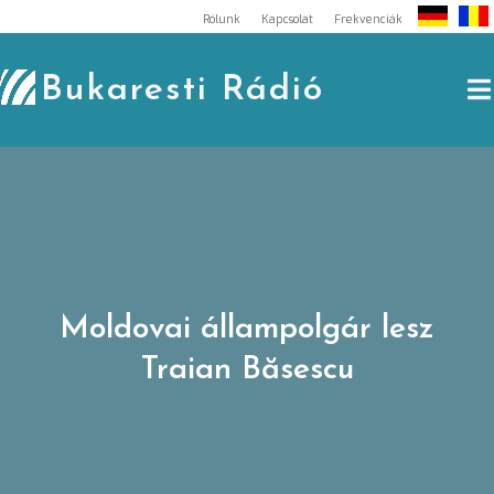
Skip
Rólunk
Kapcsolat
Frekvenciák
to
content
Bukaresti Rádió
Moldovai állampolgár lesz
Traian Băsescu