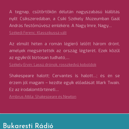
A tegnap, csütörtökön délután nagyszabású kiállítás
nyílt Csíkszeredában, a Csíki Székely Múzeumban Gaál
András festőművész emlékére. A Nagy Imre, Nagy…
Székedi Ferenc: Klasszikussá vált
Az elmúlt héten a román légierő lelőtt három drónt,
amelyek megsértették az ország légterét. Ezek közül
az egyikről biztosan tudható,…
Székely Ervin: Lassú drónok, rosszkedvű koboldok
Shakespeare halott; Cervantes is halott…; és én se
érzem jól magam – kezdte egyik előadását Mark Twain.
Ez az irodalomtörténeti…
Ambrus Attila: Shakespeare és Newton
Bukaresti Rádió