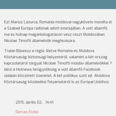
Ezt Marius Lazurca, Románia moldovai nagykövete mondta el
a Szabad Európa rádiónak adott interjújában. A volt államfő
ma és holnap magánlátogatáson vesz részt Moldovában
Nicolae Timofti államelnök meghívására.
Traian Băsescu a régió, illetve Románia és Moldova
Köztársaság biztonsági helyzetéről, valamint a két ország
kapcsolatáról tárgyal Nicolae Timofti moldáv államelnökkel ?
idézi a Hotnews hírügynökség a volt államfő Facebook
oldalán közzétett üzenetet. A két politikus szót ejt Moldova
Köztársaság közeledési folyamatáról is az Európai Unióhoz.
2015. április 02. , 14:41
Darvas Enikő