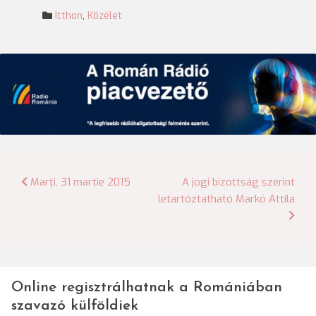
Itthon
,
Közélet
Bejegyzés
Marţi, 31 martie 2015
A jogi bizottság szerint
letartóztatható Markó Attila
navigáció
Online regisztrálhatnak a Romániában
szavazó külföldiek